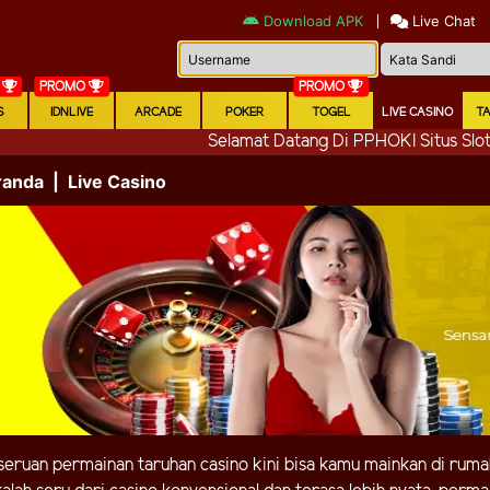
Download APK
Live Chat
O
PROMO
PROMO
S
IDNLIVE
ARCADE
POKER
TOGEL
LIVE CASINO
T
Selamat Datang Di PPHOKI Situs Slot Gacor Den
randa
Live Casino
seruan permainan taruhan casino kini bisa kamu mainkan di ru