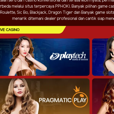
kalah seru dari casino konvensional dan terasa lebih nyata, perm
rbeda melalui situs terpercaya PPHOKI. Banyak pilihan game casi
Roulette, Sic Bo, Blackjack, Dragon Tiger dan Banyak game slots
menarik ditemani dealer profesional dan cantik siap men
IVE CASINO