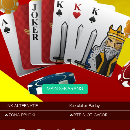
MAIN SEKARANG
LINK ALTERNATIF
Kalkulator Parlay
🔥ZONA PPHOKI
🔥RTP SLOT GACOR