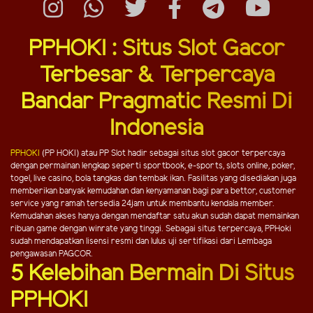
PPHOKI : Situs Slot Gacor
Terbesar & Terpercaya
Bandar Pragmatic Resmi Di
Indonesia
PPHOKI
(PP HOKI) atau PP Slot hadir sebagai situs slot gacor terpercaya
dengan permainan lengkap seperti sportbook, e-sports, slots online, poker,
togel, live casino, bola tangkas dan tembak ikan. Fasilitas yang disediakan juga
memberikan banyak kemudahan dan kenyamanan bagi para bettor, customer
service yang ramah tersedia 24jam untuk membantu kendala member.
Kemudahan akses hanya dengan mendaftar satu akun sudah dapat memainkan
ribuan game dengan winrate yang tinggi. Sebagai situs terpercaya, PPHoki
sudah mendapatkan lisensi resmi dan lulus uji sertifikasi dari Lembaga
pengawasan PAGCOR.
5 Kelebihan Bermain Di Situs
PPHOKI