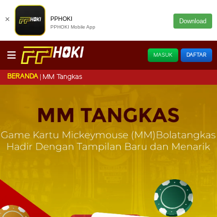
×
PPHOKI
Download
PPHOKI Mobile App
MASUK
DAFTAR
BERANDA
MM Tangkas